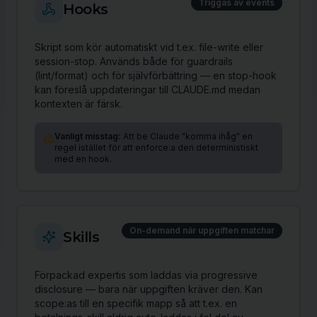
Triggas av events
Hooks
Skript som kör automatiskt vid t.ex. file-write eller
session-stop. Används både för guardrails
(lint/format) och för självförbättring — en stop-hook
kan föreslå uppdateringar till CLAUDE.md medan
kontexten är färsk.
Vanligt misstag:
Att be Claude "komma ihåg" en
regel istället för att enforce:a den deterministiskt
med en hook.
On-demand när uppgiften matchar
Skills
Förpackad expertis som laddas via progressive
disclosure — bara när uppgiften kräver den. Kan
scope:as till en specifik mapp så att t.ex. en