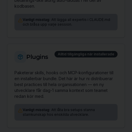
betalnings-skill aldrig auto-laddas i fel del av
kodbasen.
Vanligt misstag:
Att lägga all expertis i CLAUDE.md
och blåsa upp varje session.
Alltid tillgängliga när installerade
Plugins
Paketerar skills, hooks och MCP-konfigurationer till
en installerbar bundle. Det här är hur ni distribuerar
best practices till hela organisationen — en ny
utvecklare får dag-1 samma kontext som teamet
redan kör med.
Vanligt misstag:
Att låta bra setups stanna
stamkunskap hos enskilda utvecklare.