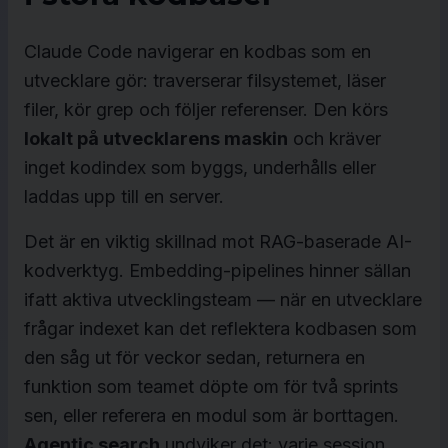
Claude Code navigerar en kodbas som en
utvecklare gör: traverserar filsystemet, läser
filer, kör grep och följer referenser. Den körs
lokalt på utvecklarens maskin
och kräver
inget kodindex som byggs, underhålls eller
laddas upp till en server.
Det är en viktig skillnad mot RAG-baserade AI-
kodverktyg. Embedding-pipelines hinner sällan
ifatt aktiva utvecklingsteam — när en utvecklare
frågar indexet kan det reflektera kodbasen som
den såg ut för veckor sedan, returnera en
funktion som teamet döpte om för två sprints
sen, eller referera en modul som är borttagen.
Agentic search
undviker det: varje session