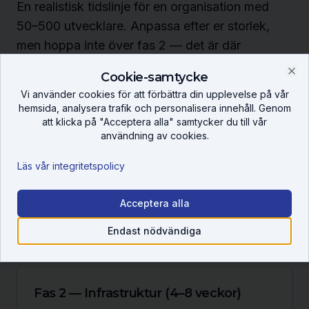
En realistisk tidslinje för en organisation med
50–500 utvecklare. Anpassa efter er storlek,
men hoppa inte över fas 2 — det är där
adoptionen avgörs.
Cookie-samtycke
Clo
Vi använder cookies för att förbättra din upplevelse på vår
hemsida, analysera trafik och personalisera innehåll. Genom
att klicka på "Acceptera alla" samtycker du till vår
Fas 1 — Pilot (2–4 veckor)
användning av cookies.
Välj 1 team och 1 repo med tydlig ägare.
Läs vår integritetspolicy
Skriv första CLAUDE.md (root + 2–3 undermappar).
Installera code-intelligence-plugin för era
Acceptera alla
huvudspråk.
Mät: tid sparad per PR, andel accepterad AI-kod.
Endast nödvändiga
Fas 2 — Infrastruktur (4–8 veckor)