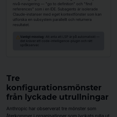
nivå-navigering — "go to definition" och "find
references" som i en IDE. Subagents är isolerade
Claude-instanser med eget kontextfönster som kan
utforska en subsystem parallellt och returnera
resultatet.
Vanligt misstag:
Att anta att LSP är på automatiskt —
det kräver ett code-intelligence-plugin och rätt
språkserver.
Tre
konfigurationsmönster
från lyckade utrullningar
Anthropic har observerat tre mönster som
återkommer i organisationer som lyckats rulla ut