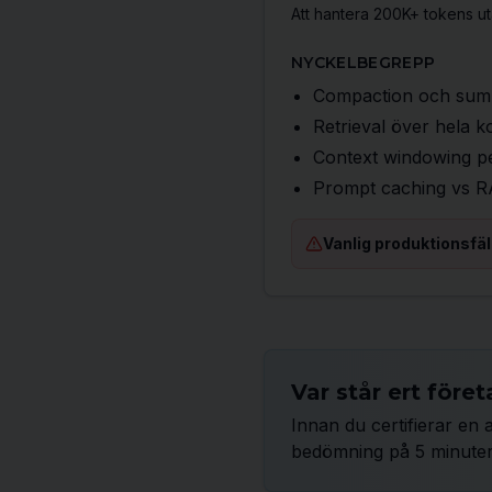
Att hantera 200K+ tokens uta
NYCKELBEGREPP
Compaction och summ
Retrieval över hela k
Context windowing p
Prompt caching vs RA
Vanlig produktionsfäl
Var står ert för
Innan du certifierar en a
bedömning på 5 minuter