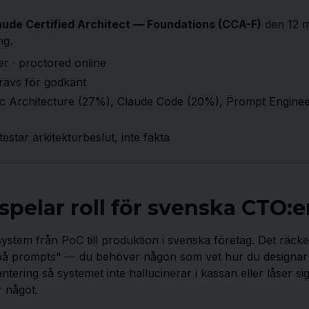
aude Certified Architect — Foundations (CCA-F)
den 12 m
ng.
er · proctored online
rävs för godkänt
c Architecture (27%), Claude Code (20%), Prompt Engine
star arkitekturbeslut, inte fakta
spelar roll för svenska CTO:e
ystem från PoC till produktion i svenska företag. Det räcke
 på prompts" — du behöver någon som vet hur du designar
ntering så systemet inte hallucinerar i kassan eller låser s
 något.