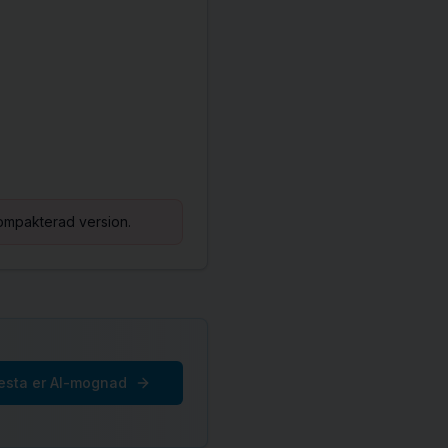
 kompakterad version.
esta er AI-mognad