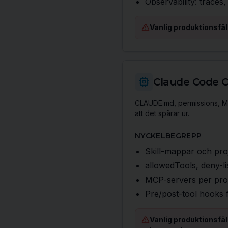
Observability: traces,
Vanlig produktionsfäl
Claude Code C
CLAUDE.md, permissions, MC
att det spårar ur.
NYCKELBEGREPP
Skill-mappar och proj
allowedTools, deny-li
MCP-servers per proj
Pre/post-tool hooks f
Vanlig produktionsfäl