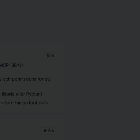
10 h
/MCP (38%)
/ och permissions för ett
 (Node eller Python)
ls före farliga tool-calls
6–8 h