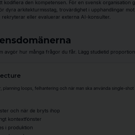
t kodifiera den kompetensen. För en svensk organisation ger
för dyra arkitekturmisstag, trovärdighet i upphandlingar mot
rekryterar eller evaluerar externa AI-konsulter.
mensdomänerna
 avgör hur många frågor du får. Lägg studietid proportione
tecture
, planning loops, felhantering och när man ska använda single-shot 
ster och när de bryts ihop
ngt kontextfönster
es i produktion