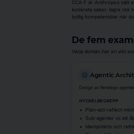
CCA-F är Anthropics sätt at
konkreta saker: lägre risk 
tydlig kompetensbar när du 
De fem exa
Varje domän har en vikt som
Agentic Archi
Design av flerstegs-agenter
NYCKELBEGREPP
Plan–act–reflect-mön
Sub-agenter vs ett lå
Idempotens och retri