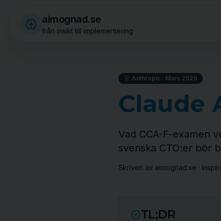
aimognad.se
från insikt till implementering
Anthropic · Mars 2026
Claude 
Vad CCA-F-examen verk
svenska CTO:er bör bry
Skriven av aimognad.se · Inspire
TL;DR