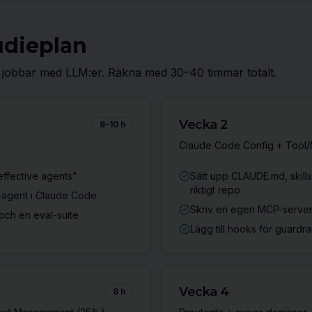
udieplan
n jobbar med LLM:er. Räkna med 30–40 timmar totalt.
Vecka 2
8–10 h
Claude Code Config + Tool
effective agents"
Sätt upp CLAUDE.md, skills
riktigt repo
-agent i Claude Code
Skriv en egen MCP-server
och en eval-suite
Lägg till hooks för guardrai
Vecka 4
8 h