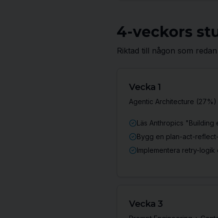
4-veckors st
Riktad till någon som reda
Vecka 1
Agentic Architecture (27%)
Läs Anthropics "Building 
Bygg en plan-act-reflect
Implementera retry-logik 
Vecka 3