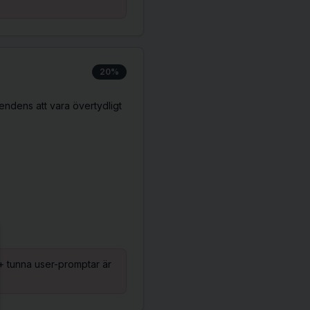
20%
endens att vara övertydligt
se
+ tunna user-promptar är