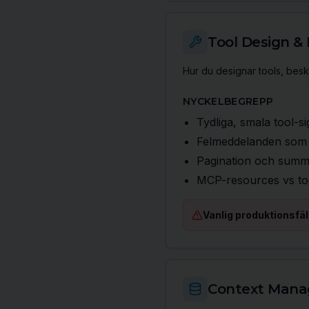
Tool Design &
Hur du designar tools, bes
NYCKELBEGREPP
Tydliga, smala tool-s
Felmeddelanden som 
Pagination och summe
MCP-resources vs too
Vanlig produktionsfäl
Context Man