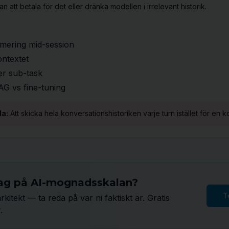
n att betala för det eller dränka modellen i irrelevant historik.
ering mid-session
ontextet
er sub-task
G vs fine-tuning
la:
Att skicka hela konversationshistoriken varje turn istället för en
etag på AI-mognadsskalan?
T
rkitekt — ta reda på var ni faktiskt är. Gratis
.