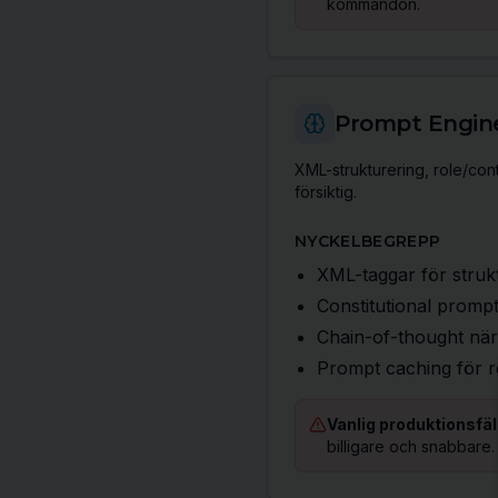
kommandon.
Prompt Engin
XML-strukturering, role/con
försiktig.
NYCKELBEGREPP
XML-taggar för struk
Constitutional promp
Chain-of-thought när 
Prompt caching för r
Vanlig produktionsfäl
billigare och snabbare.