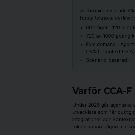
Anthropic lanserade
Cl
första tekniska certifieri
60 frågor · 120 minut
720 av 1000 poäng k
Fem domäner: Agenti
(18%), Context (15%)
Scenario-baserad — te
Varför CCA-F 
Under 2026 går agentiska s
utvecklare som "är duktig
integrationer och kontextha
tokens innan någon märker