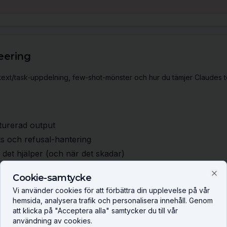
eering
text/task-uppdelning, few-shot-mönster och hur du tämjer Claudes t
turerad output
ts och refusal-hantering
det hjälper (och när det skadar)
epetitiva system-prompts
Cookie-samtycke
Clo
Vi använder cookies för att förbättra din upplevelse på vår
la:
Att stoppa in hela ramverk i system-prompten när cached prefix 
hemsida, analysera trafik och personalisera innehåll. Genom
att klicka på "Acceptera alla" samtycker du till vår
användning av cookies.