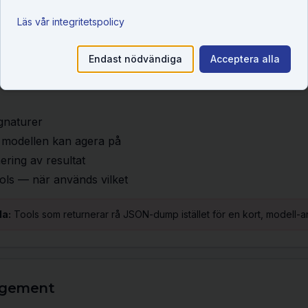
Läs vår integritetspolicy
 MCP
Endast nödvändiga
Acceptera alla
kriver dem för modellen och bygger MCP-servers som inte returnerar
ignaturer
modellen kan agera på
ring av resultat
ls — när används vilket
la:
Tools som returnerar rå JSON-dump istället för en kort, modell-
agement