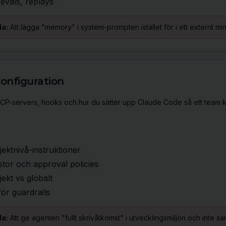
 evals, replays
la:
Att lägga "memory" i system-prompten istället för i ett externt m
onfiguration
P-servers, hooks och hur du sätter upp Claude Code så ett team 
ektnivå-instruktioner
stor och approval policies
ekt vs globalt
ör guardrails
la:
Att ge agenten "fullt skrivåtkomst" i utvecklingsmiljön och inte s