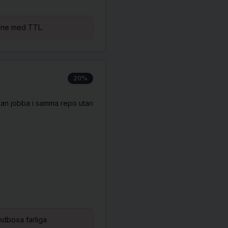
inne med TTL.
20%
kan jobba i samma repo utan
andboxa farliga