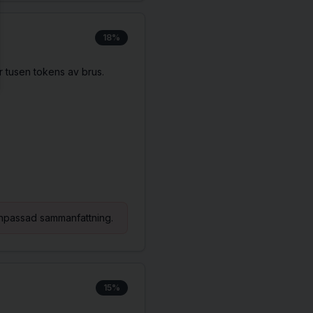
18%
 tusen tokens av brus.
anpassad sammanfattning.
15%