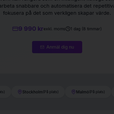
arbeta snabbare och automatisera det repetitiva
fokusera på det som verkligen skapar värde.
9 990 kr
exkl. moms
1 dag (8 timmar)
Anmäl dig nu
Stockholm
Malmö
ats
)
(
På plats
)
(
På plats
)