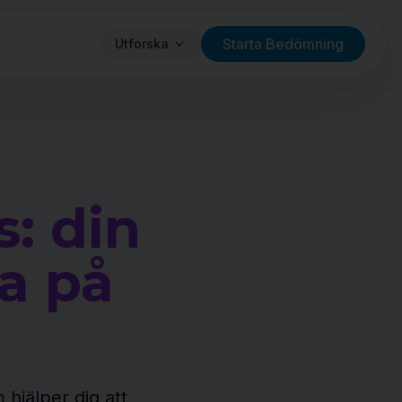
Starta Bedömning
Utforska
: din
ga på
hjälper dig att