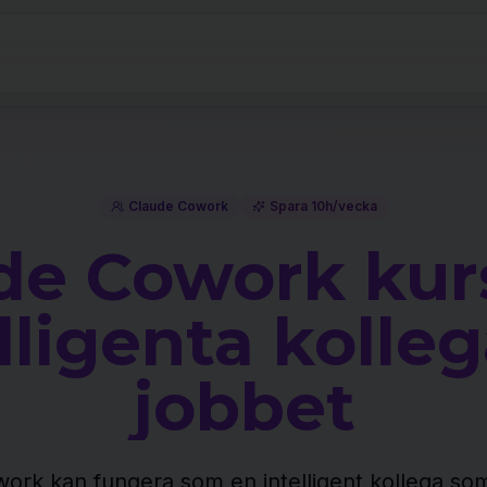
Claude Cowork
Spara 10h/vecka
de Cowork kurs
lligenta kolle
jobbet
work kan fungera som en intelligent kollega som 