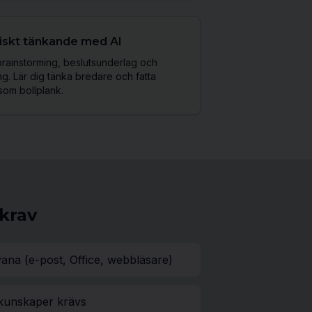
giskt tänkande med AI
rainstorming, beslutsunderlag och
g. Lär dig tänka bredare och fatta
som bollplank.
krav
na (e-post, Office, webbläsare)
kunskaper krävs