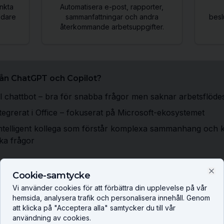
nkta
Automatisera e-post, rapporter,
edare
sammanfattningar och andra
besl
återkommande arbetsuppgifter.
från ChatGPT och Copilot?
l chattbot – bra för snabba frågor men saknar arbetsflödes
tegrerat i Office – fokuserat på Microsoft-ekosystemet
ntelligent kollega som förstår komplexa sammanhang och 
ka frågor
Cookie-samtycke
Clo
Vi använder cookies för att förbättra din upplevelse på vår
hemsida, analysera trafik och personalisera innehåll. Genom
att klicka på "Acceptera alla" samtycker du till vår
användning av cookies.