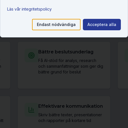
Konkreta resultat efter kurse
Läs vår integritetspolicy
owork-kursen kan du direkt börja använda AI som intelligent
dagliga arbete.
Endast nödvändiga
Acceptera alla
Bättre beslutsunderlag
r
Få AI-stöd för analys, research
m
och sammanfattningar som ger dig
bättre grund för beslut
Effektivare kommunikation
Skriv bättre texter, presentationer
tt
och rapporter på kortare tid