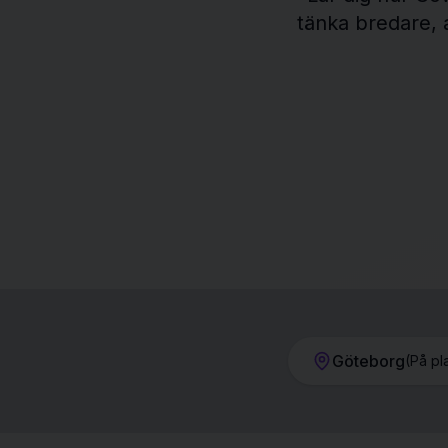
tänka bredare, 
Göteborg
(
På pl