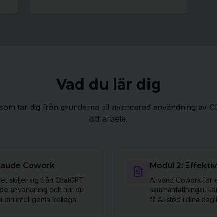
Vad du lär dig
som tar dig från grunderna till avancerad användning av C
ditt arbete.
 Claude Cowork
Modul 2: Effektiv
t skiljer sig från ChatGPT
Använd Cowork för e-
nde användning och hur du
sammanfattningar. Lä
i din intelligenta kollega.
få AI-stöd i dina dagl