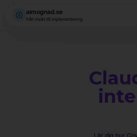
aimognad.se
från insikt till implementering
Clau
inte
Lär dig hur Co