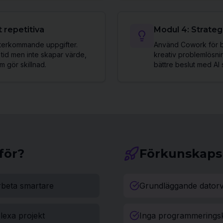
 repetitiva
Modul 4: Strate
återkommande uppgifter.
Använd Cowork för b
 tid men inte skapar värde,
kreativ problemlösnin
m gör skillnad.
bättre beslut med AI 
för?
Förkunskaps
rbeta smartare
Grundläggande datorva
lexa projekt
Inga programmerings