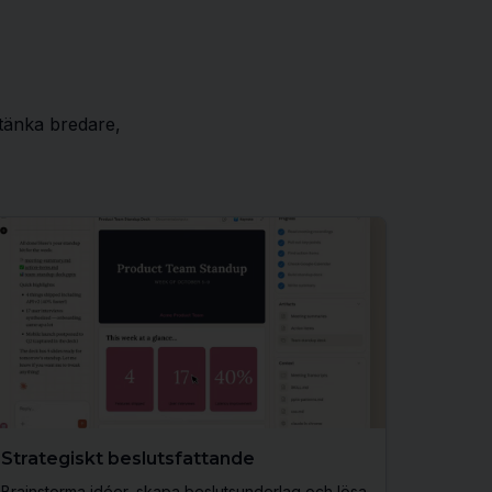
 tänka bredare,
Strategiskt beslutsfattande
Brainstorma idéer, skapa beslutsunderlag och lösa