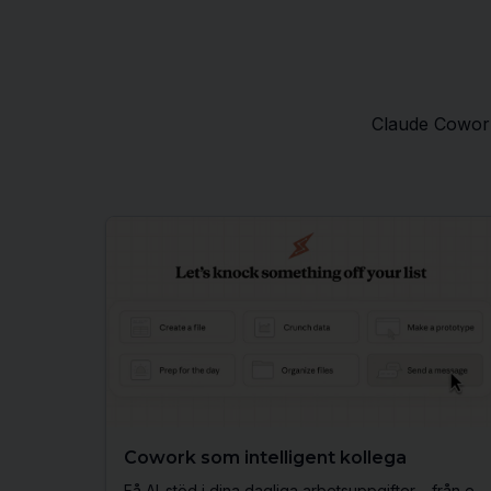
Claude Cowork 
Cowork som intelligent kollega
Få AI-stöd i dina dagliga arbetsuppgifter – från e-