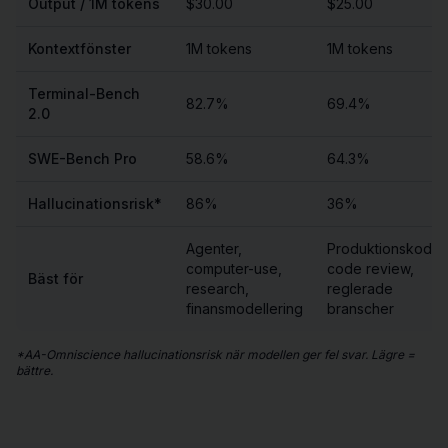
Output / 1M tokens
$30.00
$25.00
Kontextfönster
1M tokens
1M tokens
Terminal-Bench
82.7%
69.4%
2.0
SWE-Bench Pro
58.6%
64.3%
Hallucinationsrisk*
86%
36%
Agenter,
Produktionskod,
computer-use,
code review,
Bäst för
research,
reglerade
finansmodellering
branscher
*
AA-Omniscience hallucinationsrisk när modellen ger fel svar. Lägre =
bättre.