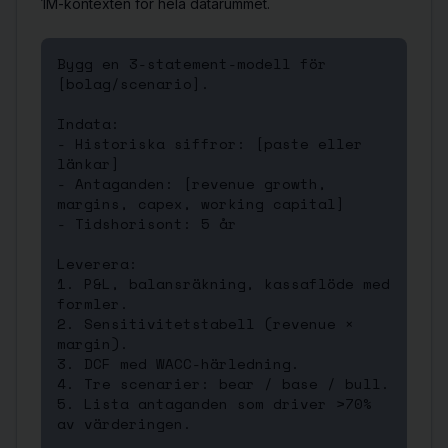
1M-kontexten för hela datarummet.
Bygg en 3-statement-modell för 
[bolag/scenario].

Indata:

- Historiska siffror: [paste eller 
länkar]

- Antaganden: [revenue growth, 
margins, capex, working capital]

- Tidshorisont: 5 år

Leverera:

1. P&L, balansräkning, kassaflöde med 
formler.

2. Sensitivitetstabell (revenue × 
margin).

3. DCF med WACC-härledning.

4. Tre scenarier: bear / base / bull.

5. Lista antaganden som driver >70% 
av värderingen.
