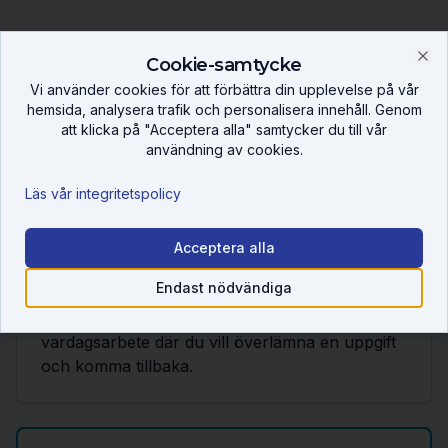
Cookie-samtycke
Standard eller Pro?
Clo
Vi använder cookies för att förbättra din upplevelse på vår
hemsida, analysera trafik och personalisera innehåll. Genom
att klicka på "Acceptera alla" samtycker du till vår
användning av cookies.
Vardagsbruk
Läs vår integritetspolicy
GPT-5.5 (standard)
Default "Thinking"-varianten i ChatGPT — ersätter
GPT-5.4.
Acceptera alla
Endast nödvändiga
Använd för agentisk kodning, research,
datapipelines, computer-use och allt
vardagsarbete där du vill överlämna en uppgift
och komma tillbaka.