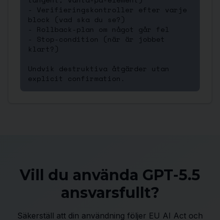
- Verifieringskontroller efter varje 
block (vad ska du se?)

- Rollback-plan om något går fel

- Stop-condition (när är jobbet 
klart?)

Undvik destruktiva åtgärder utan 
explicit confirmation.
Vill du använda GPT-5.5
ansvarsfullt?
Säkerställ att din användning följer EU AI Act och