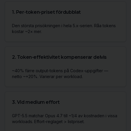
1
.
Per-token-priset fördubblat
Den största prisökningen i hela 5.x-serien. Råa tokens
kostar ~2× mer.
2
.
Token-effektivitet kompenserar delvis
~40% färre output-tokens på Codex-uppgifter —
netto ~+20%. Varierar per workload.
3
.
Vid medium effort
GPT-5.5 matchar Opus 4.7 till ~1/4 av kostnaden i vissa
workloads. Effort-reglaget > listpriset.