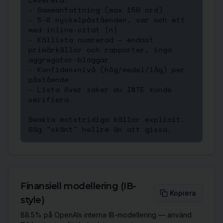
- Sammanfattning (max 150 ord)

- 5–8 nyckelpåståenden, var och ett 
med inline-citat [n]

- Källista numrerad — endast 
primärkällor och rapporter, inga 
aggregator-bloggar

- Konfidensnivå (hög/medel/låg) per 
påstående

- Lista över saker du INTE kunde 
verifiera

Beakta motstridiga källor explicit. 
Säg "okänt" hellre än att gissa.
Finansiell modellering (IB-
Kopiera
style)
88.5% på OpenAIs interna IB-modellering — använd