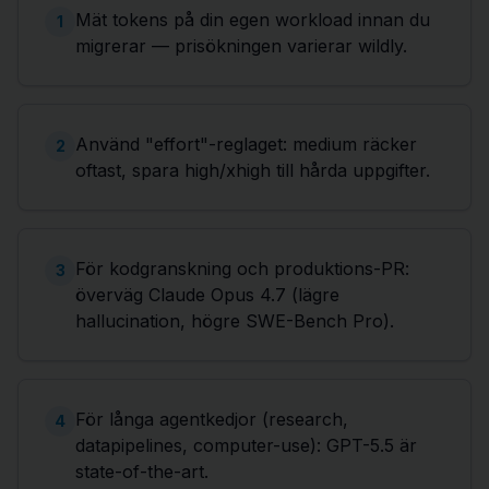
Mät tokens på din egen workload innan du
1
migrerar — prisökningen varierar wildly.
Använd "effort"-reglaget: medium räcker
2
oftast, spara high/xhigh till hårda uppgifter.
För kodgranskning och produktions-PR:
3
överväg Claude Opus 4.7 (lägre
hallucination, högre SWE-Bench Pro).
För långa agentkedjor (research,
4
datapipelines, computer-use): GPT-5.5 är
state-of-the-art.