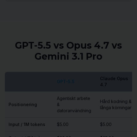
GPT-5.5 vs Opus 4.7 vs
Gemini 3.1 Pro
Claude Opus
GPT-5.5
4.7
Agentiskt arbete
Hård kodning &
Positionering
&
långa körningar
datoranvändning
Input / 1M tokens
$5.00
$5.00