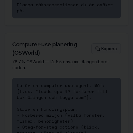
Flagga räkneoperationer du är osäker 
på.
Computer-use planering
Kopiera
(OSWorld)
78.7% OSWorld — låt 5.5 driva mus/tangentbord-
flöden.
Du är en computer-use-agent. Mål: 
[t.ex. "ladda upp 12 fakturor till 
bokföringen och tagga dem"].

Skriv en handlingsplan:

- Förbered miljön (vilka fönster, 
fliker, behörigheter)

- Steg-för-steg actions (klick, 
tangent, vänta-på-element)
