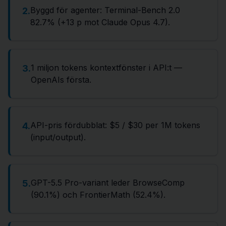
Byggd för agenter: Terminal-Bench 2.0
2
.
82.7% (+13 p mot Claude Opus 4.7).
1 miljon tokens kontextfönster i API:t —
3
.
OpenAIs första.
API-pris fördubblat: $5 / $30 per 1M tokens
4
.
(input/output).
GPT-5.5 Pro-variant leder BrowseComp
5
.
(90.1%) och FrontierMath (52.4%).