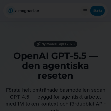
aimognad.se
Starta
Ny modell · April 2026
OpenAI GPT-5.5 —
den agentiska
reseten
Första helt omtränade basmodellen sedan
GPT-4.5 — byggd för agentiskt arbete,
med 1M token kontext och fördubblat API-
pris.