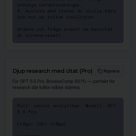
onödiga refaktoreringar.

5. Avsluta med tester du skulle köra 
och hur du tolkar resultatet.

Stanna och fråga endast om beslutet 
är irreversibelt.
Djup research med citat (Pro)
Kopiera
För GPT-5.5 Pro: BrowseComp 90.1% — perfekt för
research där källor måste stämma.
Roll: senior analytiker. Modell: GPT-
5.5 Pro.

Fråga: [din fråga]

Leverera:
