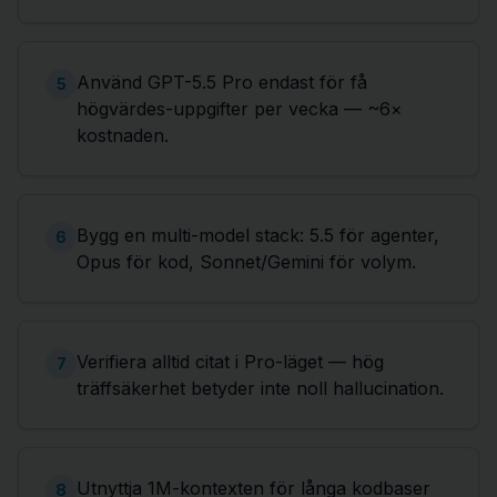
Använd GPT-5.5 Pro endast för få
5
högvärdes-uppgifter per vecka — ~6×
kostnaden.
Bygg en multi-model stack: 5.5 för agenter,
6
Opus för kod, Sonnet/Gemini för volym.
Verifiera alltid citat i Pro-läget — hög
7
träffsäkerhet betyder inte noll hallucination.
Utnyttja 1M-kontexten för långa kodbaser
8