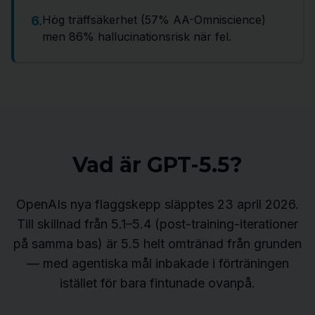
Hög träffsäkerhet (57% AA-Omniscience)
6
.
men 86% hallucinationsrisk när fel.
Vad är GPT-5.5?
OpenAIs nya flaggskepp släpptes 23 april 2026.
Till skillnad från 5.1–5.4 (post-training-iterationer
på samma bas) är 5.5 helt omtränad från grunden
— med agentiska mål inbakade i förträningen
istället för bara fintunade ovanpå.