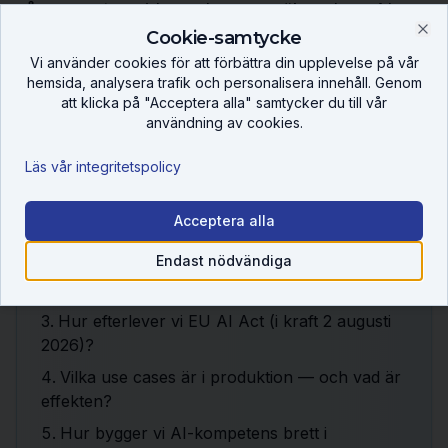
vår separata guide om hur man räknar hem AI-
Cookie-samtycke
investeringar.
Clo
Vi använder cookies för att förbättra din upplevelse på vår
hemsida, analysera trafik och personalisera innehåll. Genom
att klicka på "Acceptera alla" samtycker du till vår
användning av cookies.
7 frågor styrelsen bör
ställa om AI
Läs vår integritetspolicy
Vilka affärsmål stöttar vår AI-satsning
Acceptera alla
konkret?
Endast nödvändiga
Vem äger risken när AI fattar eller stödjer
beslut?
Hur efterlever vi EU AI Act (i kraft 2 augusti
2026)?
Vilka use cases är i produktion — och vad är
effekten?
Hur bygger vi AI-kompetens brett i