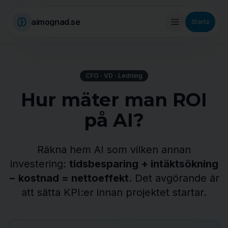
aimognad.se
Starta
CFO · VD · Ledning
Hur mäter man ROI
på AI?
Räkna hem AI som vilken annan
investering:
tidsbesparing + intäktsökning
− kostnad = nettoeffekt
. Det avgörande är
att sätta KPI:er innan projektet startar.