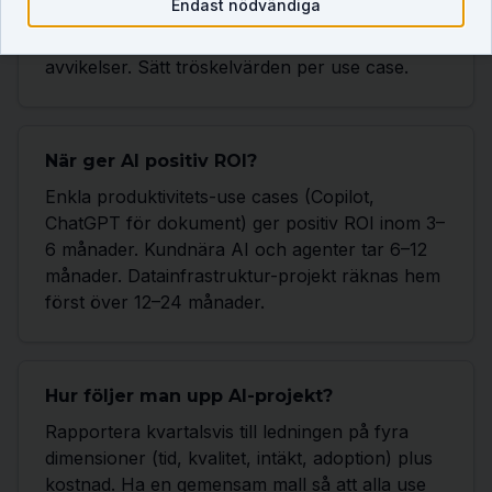
Endast nödvändiga
antal iterationer. Risk mäts via antal incidenter,
felaktiga AI-svar (hallucinationer) och GDPR-
avvikelser. Sätt tröskelvärden per use case.
När ger AI positiv ROI?
Enkla produktivitets-use cases (Copilot,
ChatGPT för dokument) ger positiv ROI inom 3–
6 månader. Kundnära AI och agenter tar 6–12
månader. Datainfrastruktur-projekt räknas hem
först över 12–24 månader.
Hur följer man upp AI-projekt?
Rapportera kvartalsvis till ledningen på fyra
dimensioner (tid, kvalitet, intäkt, adoption) plus
kostnad. Ha en gemensam mall så att alla use