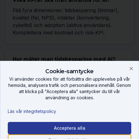
Vilka KPI:er ska man använda för AI?
Följ fyra dimensioner: tidsbesparing (timmar),
kvalitet (fel, NPS), intäkter (konvertering,
cykeltid) och adoption (aktiva användare).
Komplettera med kostnad och risk-KPI.
Hur mäter man tidsbesparing med AI?
Mät handläggningstid före och efter, eller kör
Cookie-samtycke
Clo
en tvåveckors-loggning där användare noterar
Vi använder cookies för att förbättra din upplevelse på vår
sparad tid per uppgift. Räkna konservativt —
hemsida, analysera trafik och personalisera innehåll. Genom
halvera självrapporterade siffror i första
att klicka på "Acceptera alla" samtycker du till vår
användning av cookies.
analysen.
Läs vår integritetspolicy
Hur mäter man kvalitet och risk?
Acceptera alla
Kvalitet mäts via felfrekvens, kundnöjdhet och